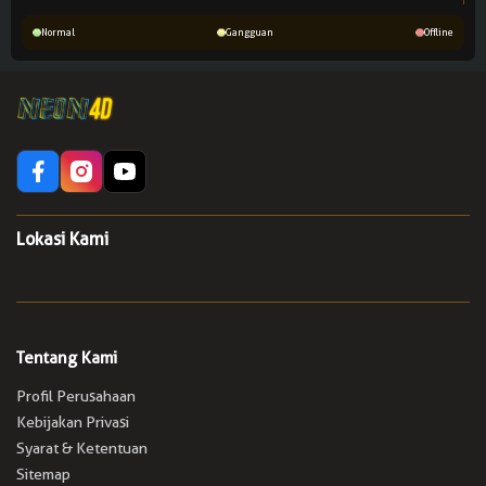
Normal
Gangguan
Offline
Lokasi Kami
Tentang Kami
Profil Perusahaan
Kebijakan Privasi
Syarat & Ketentuan
Sitemap