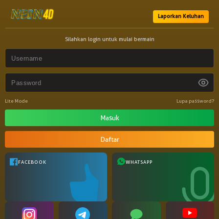
Laporkan Keluhan
Silahkan login untuk mulai bermain
Lite Mode
Lupa password?
Daftar
FACEBOOK
WHATSAPP