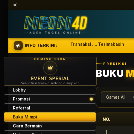
 Aktif Sebelum Melakukan Transaksi .... Terimakasih
INFO TERKINI:
COMING SOON
PREDIKSI
BUKU
M
EVENT SPESIAL
Sesuatu istimewa sedang disiapkan
Lobby
Promosi
Referral
Buku Mimpi
NO.
Cara Bermain
1