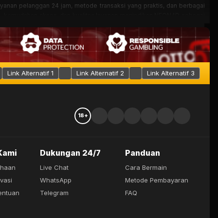
yanan pelanggan 24 jam, metode transaksi yang praktis, dan berbagai
si, kemudahan akses, dan kualitas layanan menjadikan NEON4D sebagai
Rama
2D
45 (42-51-75-01)
yang Wenang
2D
46 (48-64-73-14)
Gaming Masa Depan
 - Untari
2D
38 (37-67-84-17)
Link Alternatif 1
Link Alternatif 2
Link Alternatif 3
 Dasamuka
2D
48 (46-00-79-50)
n Unggulan
Gatot Kaca
2D
57 (74-08-47-58)
ame Online NEONTOTO
18+
Selir
2D
58 (67-07-94-57)
dan Privasi Pengguna
pi - Abilawa
2D
67 (58-38-23-88)
e W dan Akses Multi-Device
Kami
Dukungan 24/7
Panduan
andu
2D
71 (72-43-45-93)
dan Customer Support
ahaan
Live Chat
Cara Bermain
mar
2D
80 (73-49-48-99)
ivasi
WhatsApp
Metode Pembayaran
an TopNEON4D Eksklusif
tentuan
Telegram
FAQ
ama
2D
81 (76-44-49-94)