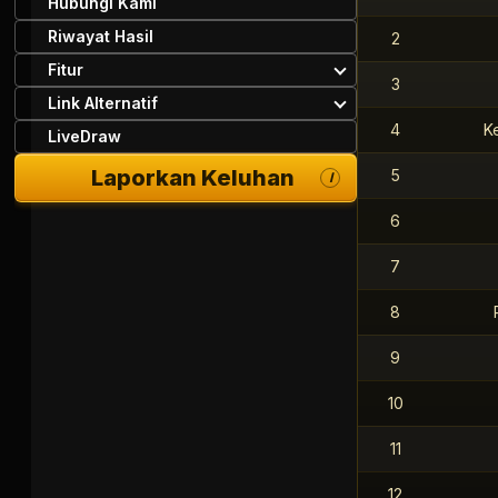
Hubungi Kami
Riwayat Hasil
2
Fitur
3
Prediksi Togel
RTP Gacor
Jadwal Togel
Jadwal Bank
Link Alternatif
Link Alternatif 1
Link Alternatif 2
Link Alternatif 3
4
K
LiveDraw
Laporkan Keluhan
5
I
6
7
8
9
10
11
12