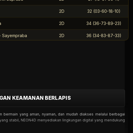
2D
32 (03-60-18-10)
a
2D
34 (36-73-89-23)
 - Sayempraba
2D
36 (34-83-87-33)
Truk - Gareng
2D
37 (38-59-83-09)
2D
40 (43-76-78-26)
 - Untari
2D
38 (37-67-84-17)
suma
2D
39 (44-55-77-05)
aya
2D
41 (49-56-76-06)
NGAN KEAMANAN BERLAPIS
 Widakta
2D
42 (45-97-72-47)
n bermain yang aman, nyaman, dan mudah diakses melalui berbagai
r yang stabil, NEON4D menyediakan lingkungan digital yang mendukung
badra
2D
43 (40-71-41-21)
2D
44 (39-81-86-31)