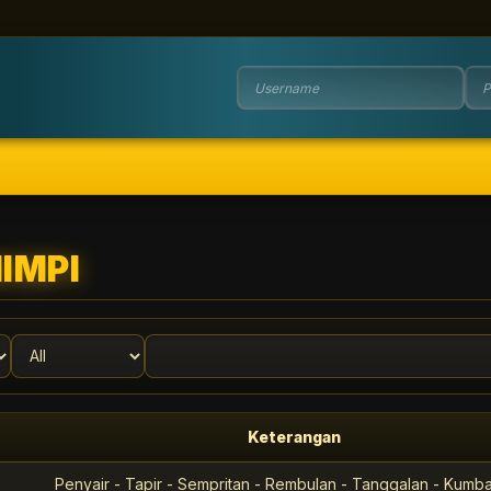
IMPI
Keterangan
Penyair - Tapir - Sempritan - Rembulan - Tanggalan - Kumb